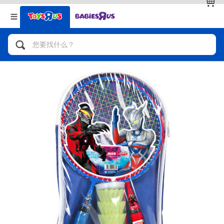
返回
返回
分类目录
品牌
查看全部
人气英雄，角色扮演，射击玩具
自行车，滑板车，骑乘车
拼砌组合及乐高LEGO
玩具车，货车，火车及遥控系列
手工艺，文具，蜡笔，泥胶，画板
娃娃，芭比，收藏公仔