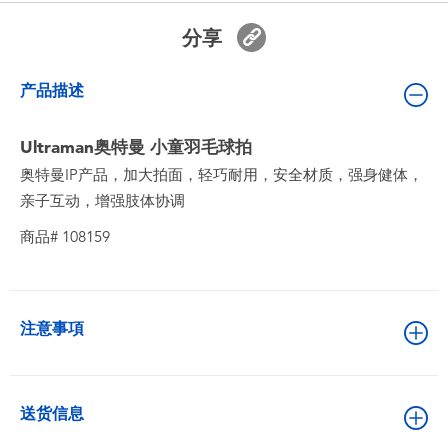
婴儿及学前玩具
分享
电池
产品描述
新登场
Ultraman奥特曼 小童羽毛球拍
奥特曼IP产品，加大拍面，轻巧耐用，安全材质，强身健体，
玩具促销
亲子互动，增强肢体协调
商品# 108159
玩具清货
注意事項
送货信息