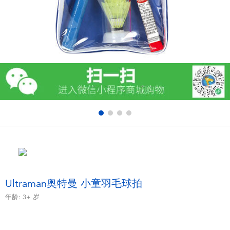
电子玩具
游戏及拼图系列
益智学习玩具
户外及运动产品
派对用品
模仿，化妆及造型系列
毛绒公仔玩具
Ultraman奥特曼 小童羽毛球拍
年龄:
3+
岁
夏日