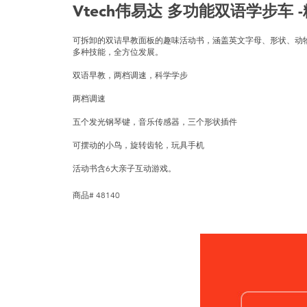
Vtech伟易达 多功能双语学步车 -
可拆卸的双诘早教面板的趣味活动书，涵盖英文字母、形状、动
多种技能，全方位发展。
双语早教，两档调速，科学学步
两档调速
五个发光钢琴键，音乐传感器，三个形状插件
可摆动的小鸟，旋转齿轮，玩具手机
活动书含6大亲子互动游戏。
商品# 48140