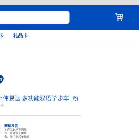
卡
礼品卡
ech伟易达 多功能双语学步车 -粉
岁
随机发货
本产品包括不同颜
色、款式或人物角
色。每个款式单独发