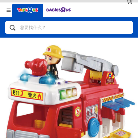
返回
返回
分类目录
品牌
查看全部
人气英雄，角色扮演，射击玩具
自行车，滑板车，骑乘车
拼砌组合及乐高LEGO
玩具车，货车，火车及遥控系列
手工艺，文具，蜡笔，泥胶，画板
娃娃，芭比，收藏公仔