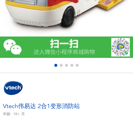
电子玩具
游戏及拼图系列
益智学习玩具
户外及运动产品
派对用品
模仿，化妆及造型系列
毛绒公仔玩具
Vtech伟易达 2合1变形消防站
年龄:
18+
月
夏日