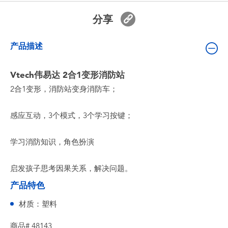
婴儿及学前玩具
分享
电池
产品描述
新登场
Vtech伟易达 2合1变形消防站
2合1变形，消防站变身消防车；
玩具促销
感应互动，3个模式，3个学习按键；
玩具清货
学习消防知识，角色扮演
启发孩子思考因果关系，解决问题。
产品特色
材质：塑料
商品# 48143