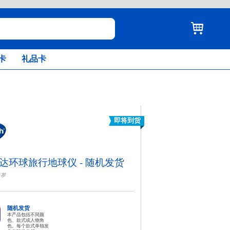
卡
礼品卡
即将到货
达环球旅行地球仪 - 随机发货
岁
随机发货
本产品包括不同颜
色、款式或人物角
色。每个款式单独发