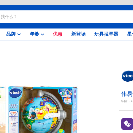
品牌
年龄
优惠
新登场
玩具搜寻器
星
伟易
年龄:
3+