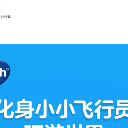
货
协调锻炼。