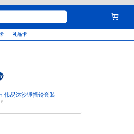
卡
礼品卡
ech 伟易达沙锤摇铃套装
月