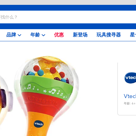
品牌
年龄
优惠
新登场
玩具搜寻器
星
Vt
年龄:
6+