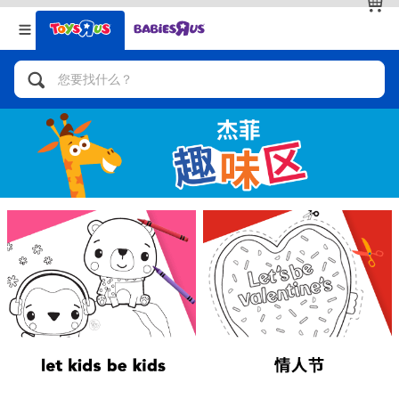
返回
返回
分类目录
品牌
查看全部
人气英雄，角色扮演，射击玩具
自行车，滑板车，骑乘车
拼砌组合及乐高LEGO
玩具车，货车，火车及遥控系列
手工艺，文具，蜡笔，泥胶，画板
娃娃，芭比，收藏公仔