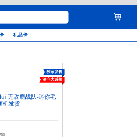
卡
礼品卡
独家发售
清仓大减价
andui 无敌鹿战队-迷你毛
随机发货
同颜