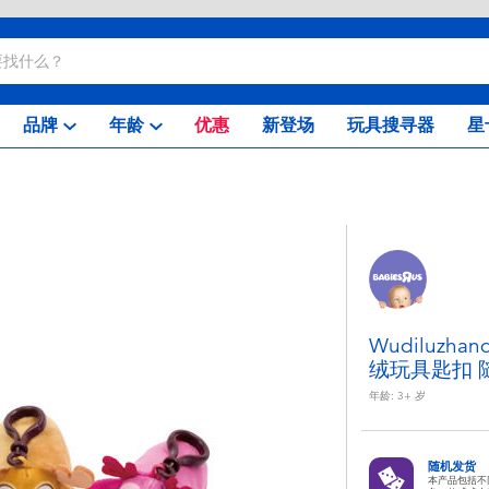
品牌
年龄
优惠
新登场
玩具搜寻器
星
Wudiluzh
绒玩具匙扣 
年龄:
3+
岁
随机发货
本产品包括不