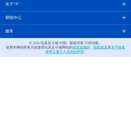
电子玩具
关于"R"
帮助中心
游戏及拼图系列
服务
益智学习玩具
© 2026
玩具反斗城 中国。版权所有 不得转载。
使用本网站即表示您接受玩具反斗城网站的
条款及细则
、
隐私政策
及
关于收集
户外及运动产品
使用儿童个人信息的声明
派对用品
模仿，化妆及造型系列
毛绒公仔玩具
夏日