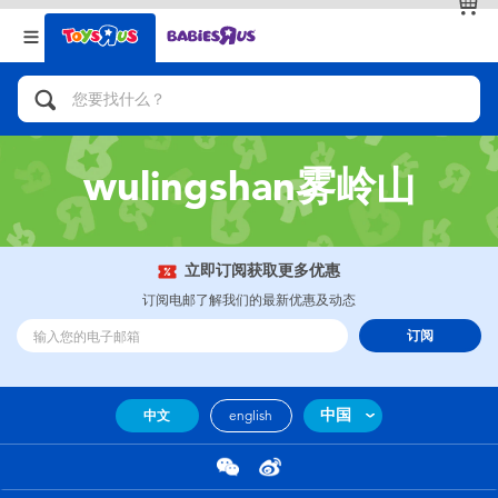
返回
返回
分类目录
品牌
查看全部
人气英雄，角色扮演，射击玩具
wulingshan雾岭山
自行车，滑板车，骑乘车
拼砌组合及乐高LEGO
立即订阅获取更多优惠
订阅电邮了解我们的最新优惠及动态
玩具车，货车，火车及遥控系列
订阅
手工艺，文具，蜡笔，泥胶，画板
中国
中文
english
娃娃，芭比，收藏公仔