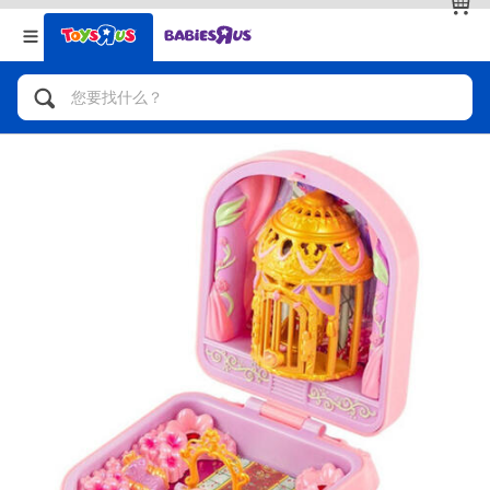
返回
返回
分类目录
品牌
查看全部
人气英雄，角色扮演，射击玩具
自行车，滑板车，骑乘车
拼砌组合及乐高LEGO
玩具车，货车，火车及遥控系列
手工艺，文具，蜡笔，泥胶，画板
娃娃，芭比，收藏公仔