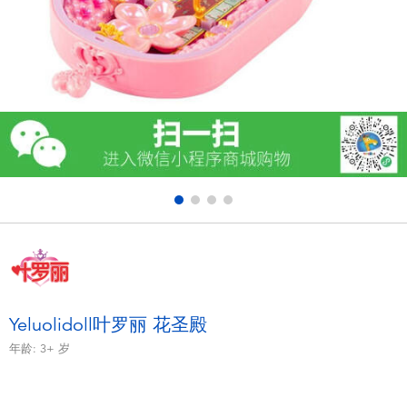
电子玩具
游戏及拼图系列
益智学习玩具
户外及运动产品
派对用品
模仿，化妆及造型系列
毛绒公仔玩具
Yeluolidoll叶罗丽 花圣殿
年龄:
3+
岁
夏日