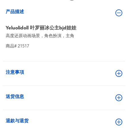
婴儿及学前玩具
产品描述
电池
Yeluolidoll 叶罗丽冰公主bjd娃娃
高度还原动画场景，角色扮演，主角
新登场
商品# 21517
玩具促销
玩具清货
注意事項
送货信息
退款与退货