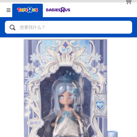
返回
返回
分类目录
品牌
查看全部
人气英雄，角色扮演，射击玩具
自行车，滑板车，骑乘车
拼砌组合及乐高LEGO
玩具车，货车，火车及遥控系列
手工艺，文具，蜡笔，泥胶，画板
娃娃，芭比，收藏公仔