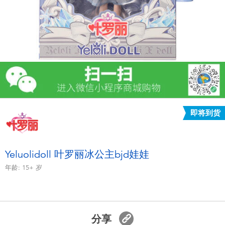
电子玩具
游戏及拼图系列
益智学习玩具
户外及运动产品
即将到货
派对用品
模仿，化妆及造型系列
Yeluolidoll 叶罗丽冰公主bjd娃娃
年龄:
15+
岁
毛绒公仔玩具
夏日
分享