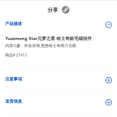
婴儿及学前玩具
分享
电池
产品描述
新登场
Yuanmeng Star元梦之星 哈士奇款毛绒挂件
内里Q趣，外在呆萌,憨憨哈士奇萌力无限
玩具促销
商品# 27413
玩具清货
注意事項
送货信息