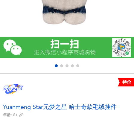
电子玩具
游戏及拼图系列
益智学习玩具
户外及运动产品
派对用品
特价
模仿，化妆及造型系列
毛绒公仔玩具
Yuanmeng Star元梦之星 哈士奇款毛绒挂件
年龄:
6+
岁
夏日