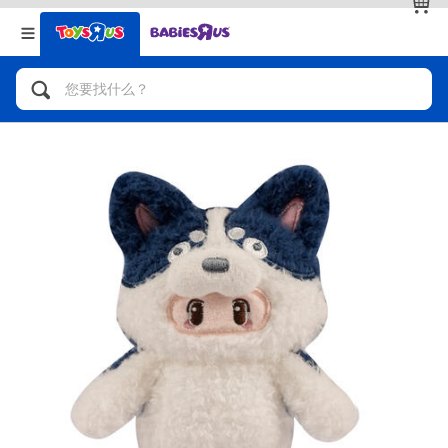
返回
返回
分类目录
品牌
查看全部
人气英雄，角色扮演，射击玩具
自行车，滑板车，骑乘车
拼砌组合及乐高LEGO
玩具车，货车，火车及遥控系列
手工艺，文具，蜡笔，泥胶，画板
娃娃，芭比，收藏公仔