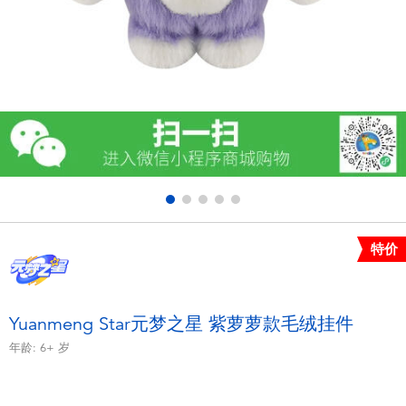
电子玩具
游戏及拼图系列
益智学习玩具
户外及运动产品
派对用品
特价
模仿，化妆及造型系列
毛绒公仔玩具
Yuanmeng Star元梦之星 紫萝萝款毛绒挂件
年龄:
6+
岁
夏日