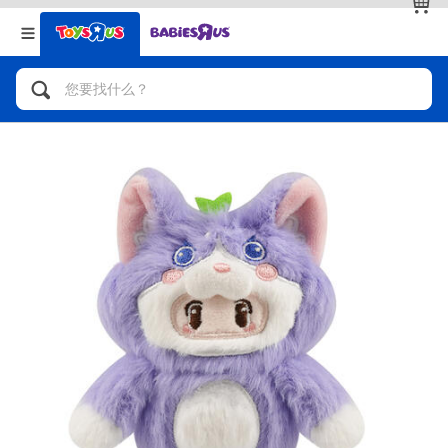
返回
返回
分类目录
品牌
查看全部
人气英雄，角色扮演，射击玩具
自行车，滑板车，骑乘车
拼砌组合及乐高LEGO
玩具车，货车，火车及遥控系列
手工艺，文具，蜡笔，泥胶，画板
娃娃，芭比，收藏公仔