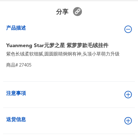
婴儿及学前玩具
分享
电池
产品描述
新登场
Yuanmeng Star元梦之星 紫萝萝款毛绒挂件
紫色长绒柔软细腻,圆圆眼睛炯炯有神,头顶小草萌力升级
玩具促销
商品# 27405
玩具清货
注意事項
送货信息