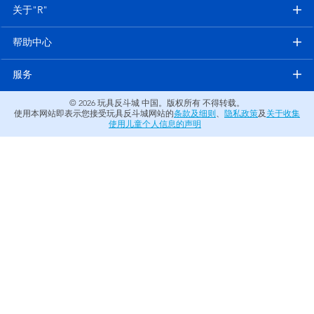
电子玩具
关于"R"
帮助中心
游戏及拼图系列
服务
益智学习玩具
© 2026
玩具反斗城 中国。版权所有 不得转载。
使用本网站即表示您接受玩具反斗城网站的
条款及细则
、
隐私政策
及
关于收集
户外及运动产品
使用儿童个人信息的声明
派对用品
模仿，化妆及造型系列
毛绒公仔玩具
夏日