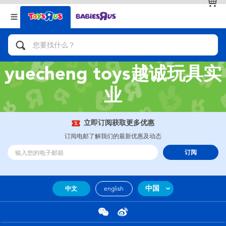
返回
返回
分类目录
品牌
查看全部
人气英雄，角色扮演，射击玩具
yuecheng toys越诚玩具实
自行车，滑板车，骑乘车
业
拼砌组合及乐高LEGO
立即订阅获取更多优惠
订阅电邮了解我们的最新优惠及动态
玩具车，货车，火车及遥控系列
订阅
手工艺，文具，蜡笔，泥胶，画板
中国
中文
english
娃娃，芭比，收藏公仔