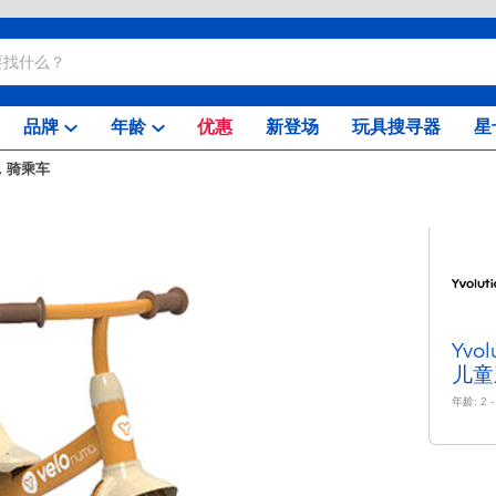
品牌
年龄
优惠
新登场
玩具搜寻器
星
，骑乘车
Yvo
儿童
年龄:
2 -