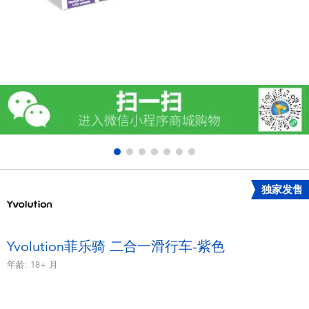
电子玩具
游戏及拼图系列
益智学习玩具
户外及运动产品
派对用品
独家发售
模仿，化妆及造型系列
毛绒公仔玩具
Yvolution菲乐骑 二合一滑行车-紫色
年龄:
18+
月
夏日