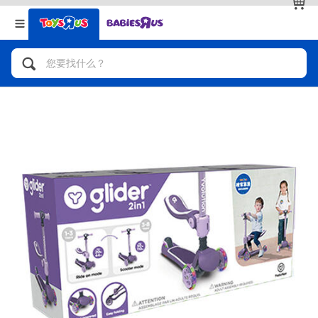
返回
返回
分类目录
品牌
查看全部
人气英雄，角色扮演，射击玩具
自行车，滑板车，骑乘车
拼砌组合及乐高LEGO
玩具车，货车，火车及遥控系列
手工艺，文具，蜡笔，泥胶，画板
娃娃，芭比，收藏公仔