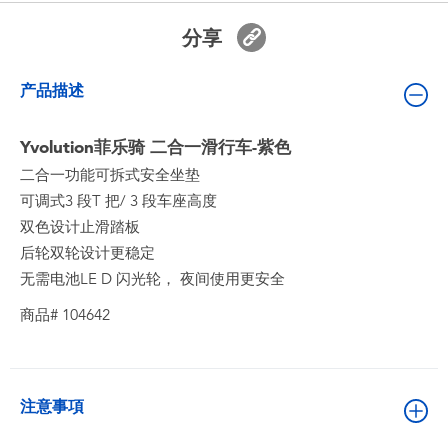
婴儿及学前玩具
分享
电池
产品描述
新登场
Yvolution菲乐骑 二合一滑行车-紫色
二合一功能可拆式安全坐垫
玩具促销
可调式3 段T 把/ 3 段车座高度
双色设计止滑踏板
玩具清货
后轮双轮设计更稳定
无需电池LE D 闪光轮， 夜间使用更安全
商品# 104642
注意事項