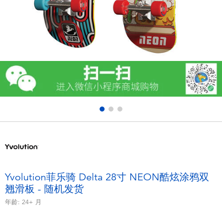
电子玩具
游戏及拼图系列
益智学习玩具
户外及运动产品
派对用品
模仿，化妆及造型系列
毛绒公仔玩具
Yvolution菲乐骑 Delta 28寸 NEON酷炫涂鸦双
翘滑板 - 随机发货
夏日
年龄:
24+
月