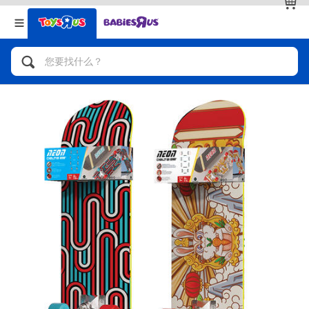
返回
返回
分类目录
品牌
查看全部
人气英雄，角色扮演，射击玩具
自行车，滑板车，骑乘车
拼砌组合及乐高LEGO
玩具车，货车，火车及遥控系列
手工艺，文具，蜡笔，泥胶，画板
娃娃，芭比，收藏公仔