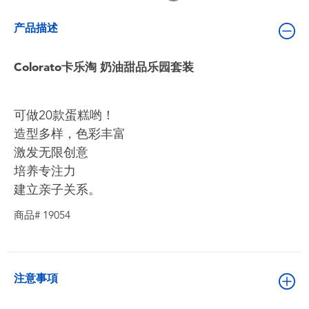
婴儿及学前玩具
产品描述
电池
Colorato卡乐淘 奶油甜品乐园套装
新登场
可做20款蛋糕哟！
玩具促销
造型多样，色彩丰富
激发无限创意
玩具清货
培养专注力
建立亲子关系。
商品# 19054
注意事項