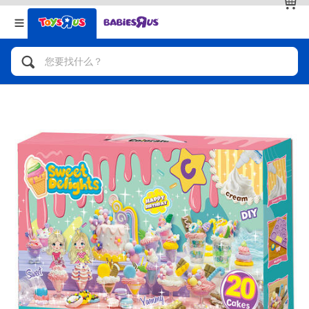
返回
返回
分类目录
品牌
查看全部
人气英雄，角色扮演，射击玩具
自行车，滑板车，骑乘车
拼砌组合及乐高LEGO
玩具车，货车，火车及遥控系列
手工艺，文具，蜡笔，泥胶，画板
娃娃，芭比，收藏公仔