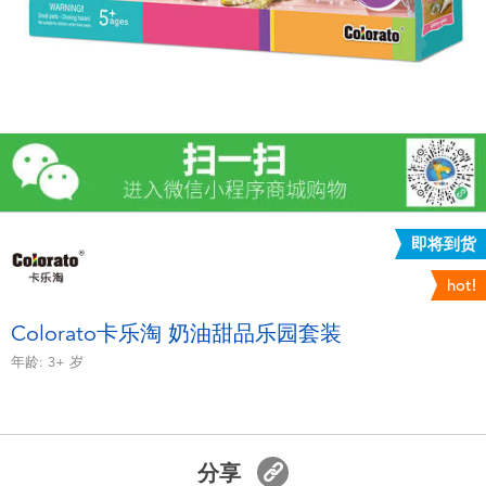
电子玩具
游戏及拼图系列
益智学习玩具
户外及运动产品
即将到货
派对用品
hot!
模仿，化妆及造型系列
Colorato卡乐淘 奶油甜品乐园套装
年龄:
3+
岁
毛绒公仔玩具
夏日
分享