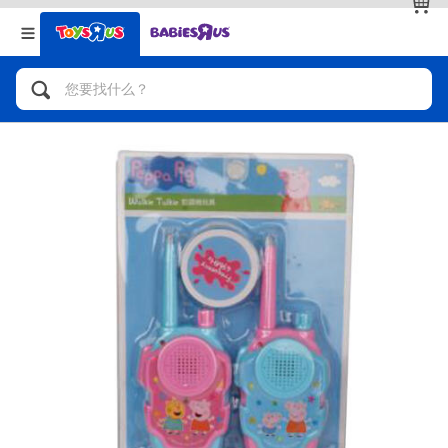
返回
返回
分类目录
品牌
查看全部
人气英雄，角色扮演，射击玩具
自行车，滑板车，骑乘车
拼砌组合及乐高LEGO
玩具车，货车，火车及遥控系列
手工艺，文具，蜡笔，泥胶，画板
娃娃，芭比，收藏公仔