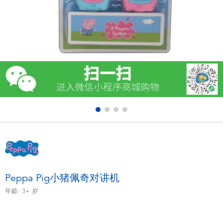
电子玩具
游戏及拼图系列
益智学习玩具
户外及运动产品
派对用品
模仿，化妆及造型系列
毛绒公仔玩具
Peppa Pig小猪佩奇对讲机
年龄:
3+
岁
夏日