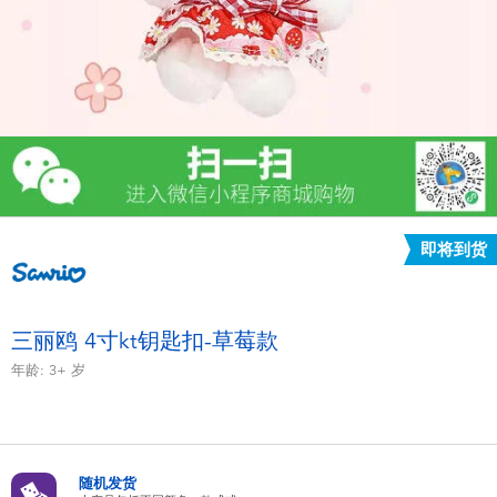
电子玩具
游戏及拼图系列
益智学习玩具
户外及运动产品
即将到货
派对用品
模仿，化妆及造型系列
三丽鸥 4寸kt钥匙扣-草莓款
年龄:
3+
岁
毛绒公仔玩具
夏日
随机发货