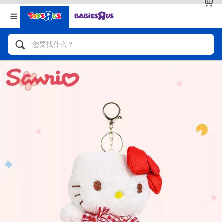
返回
返回
分类目录
品牌
查看全部
人气英雄，角色扮演，射击玩具
自行车，滑板车，骑乘车
拼砌组合及乐高LEGO
玩具车，货车，火车及遥控系列
手工艺，文具，蜡笔，泥胶，画板
娃娃，芭比，收藏公仔