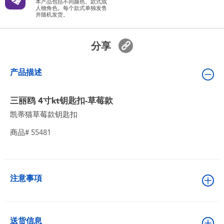
本产品包括不同颜色、款式或
婴儿及学前玩具
人物角色。每个款式单独发售
并随机发货。
电池
分享
新登场
产品描述
玩具促销
三丽鸥 4寸kt钥匙扣-草莓款
凯蒂猫草莓款钥匙扣
玩具清货
商品# 55481
注意事項
送货信息