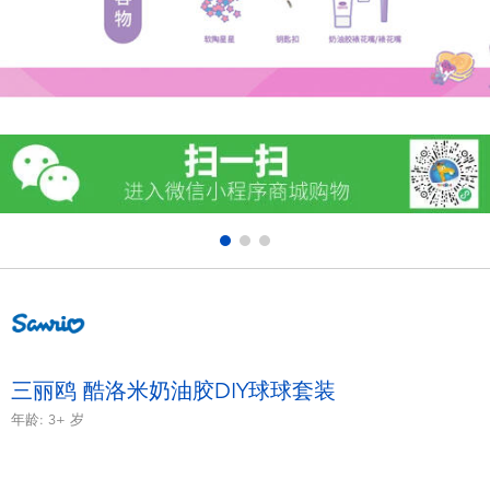
电子玩具
游戏及拼图系列
益智学习玩具
户外及运动产品
派对用品
模仿，化妆及造型系列
毛绒公仔玩具
三丽鸥 酷洛米奶油胶DIY球球套装
年龄:
3+
岁
夏日