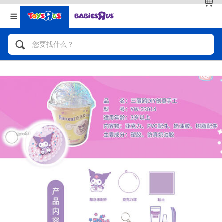
返回
返回
分类目录
品牌
查看全部
人气英雄，角色扮演，射击玩具
自行车，滑板车，骑乘车
拼砌组合及乐高LEGO
玩具车，货车，火车及遥控系列
手工艺，文具，蜡笔，泥胶，画板
娃娃，芭比，收藏公仔