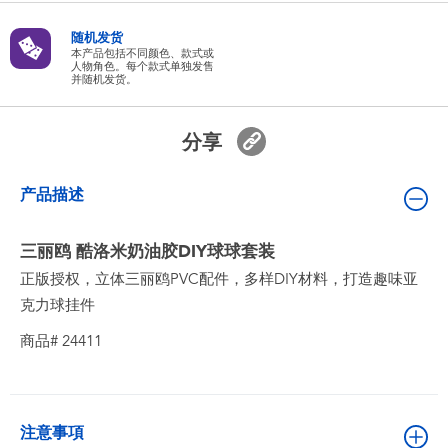
婴儿及学前玩具
随机发货
本产品包括不同颜色、款式或
人物角色。每个款式单独发售
电池
并随机发货。
新登场
分享
玩具促销
产品描述
玩具清货
三丽鸥 酷洛米奶油胶DIY球球套装
正版授权，立体三丽鸥PVC配件，多样DIY材料，打造趣味亚
克力球挂件
商品# 24411
注意事項