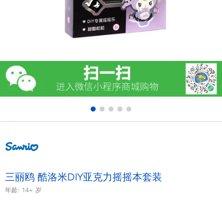
电子玩具
游戏及拼图系列
益智学习玩具
户外及运动产品
派对用品
模仿，化妆及造型系列
毛绒公仔玩具
三丽鸥 酷洛米DIY亚克力摇摇本套装
年龄:
14+
岁
夏日