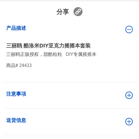
婴儿及学前玩具
分享
电池
产品描述
新登场
三丽鸥 酷洛米DIY亚克力摇摇本套装
三丽鸥正版授权，甜酷粒粒 DIY专属摇摇本
玩具促销
商品# 24433
玩具清货
注意事項
送货信息