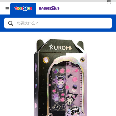
返回
返回
分类目录
品牌
查看全部
人气英雄，角色扮演，射击玩具
自行车，滑板车，骑乘车
拼砌组合及乐高LEGO
玩具车，货车，火车及遥控系列
手工艺，文具，蜡笔，泥胶，画板
娃娃，芭比，收藏公仔