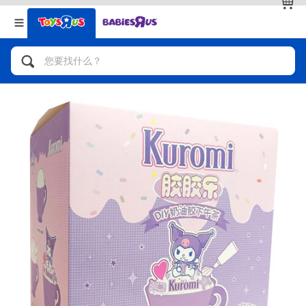
返回
返回
分类目录
品牌
查看全部
人气英雄，角色扮演，射击玩具
自行车，滑板车，骑乘车
拼砌组合及乐高LEGO
玩具车，货车，火车及遥控系列
手工艺，文具，蜡笔，泥胶，画板
娃娃，芭比，收藏公仔