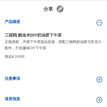
婴儿及学前玩具
分享
电池
产品描述
新登场
三丽鸥 酷洛米DIY奶油胶下午茶
正版授权，开模下午茶甜品容器，搭配三丽鸥奶油胶与亚克力
玩具促销
配件，打造趣味DIY下午茶
商品# 24389
玩具清货
注意事項
送货信息