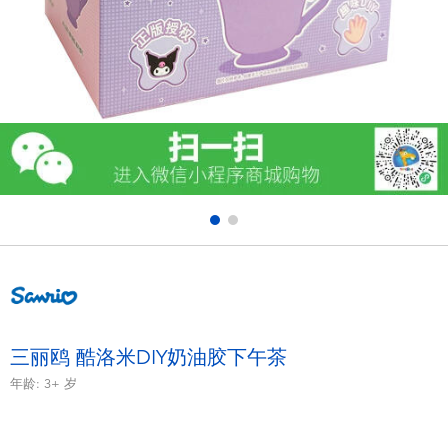
电子玩具
游戏及拼图系列
益智学习玩具
户外及运动产品
派对用品
模仿，化妆及造型系列
毛绒公仔玩具
三丽鸥 酷洛米DIY奶油胶下午茶
年龄:
3+
岁
夏日