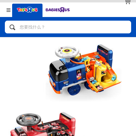
返回
返回
分类目录
品牌
查看全部
人气英雄，角色扮演，射击玩具
自行车，滑板车，骑乘车
拼砌组合及乐高LEGO
玩具车，货车，火车及遥控系列
手工艺，文具，蜡笔，泥胶，画板
娃娃，芭比，收藏公仔