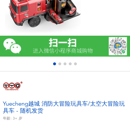
电子玩具
游戏及拼图系列
益智学习玩具
户外及运动产品
派对用品
模仿，化妆及造型系列
毛绒公仔玩具
Yuecheng越城 消防大冒险玩具车/太空大冒险玩
具车 - 随机发货
夏日
年龄:
3+
岁