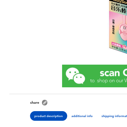
share
product description
additional info
shipping informa