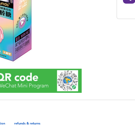
tion
refunds & returns