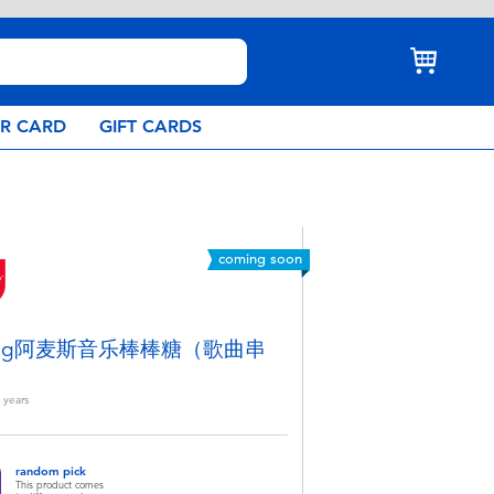
AR CARD
GIFT CARDS
coming soon
16g阿麦斯音乐棒棒糖（歌曲串
years
random pick
This product comes