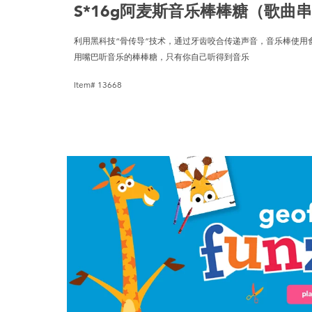
S*16g阿麦斯音乐棒棒糖（歌曲
利用黑科技“骨传导”技术，通过牙齿咬合传递声音，音乐棒使用食
用嘴巴听音乐的棒棒糖，只有你自己听得到音乐
Item# 13668