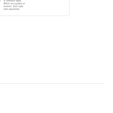
in different styles
Which are packed at
random. Each style
sold separately