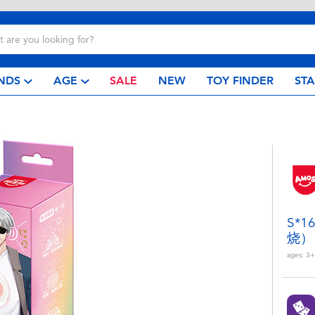
NDS
AGE
SALE
NEW
TOY FINDER
ST
S*
烧）
ages:
3+